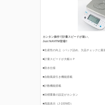
カンタン操作で計量スピードが速い、
Just NAVITM登場!!
■生産性の向上（パック詰め、欠品チェックに最
■計量スピードが大幅ＵＰ
■防水仕様
■自動風袋引き機能搭載
■計数機能搭載
■目標重量の設定がカンタン
■両面表示（J-100WD）