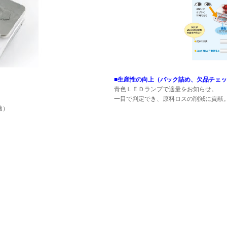
■生産性の向上（パック詰め、欠品チェ
青色ＬＥＤランプで適量をお知らせ。
一目で判定でき、原料ロスの削減に貢献
適）