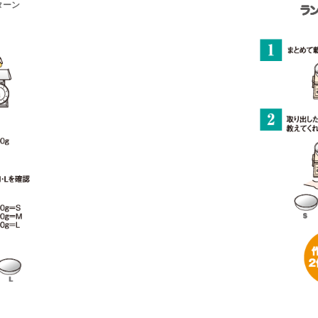
ターン
。