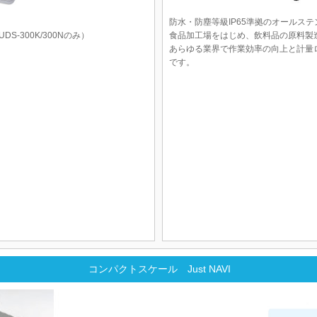
防水・防塵等級IP65準拠のオールス
-300K/300Nのみ）
食品加工場をはじめ、飲料品の原料製
あらゆる業界で作業効率の向上と計量
です。
コンパクトスケール Just NAVI