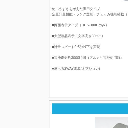
使いやすさを考えた汎用タイプ
定量計量機能・ランク選別・チェッカ機能搭載（UDS
■両面表示タイプ（UDS-300Dのみ）
■大型液晶表示（文字高さ30mm）
■計量スピード0.6秒以下を実現
■電池寿命約3000時間（アルカリ電池使用時）
■選べる2WAY電源(オプション)