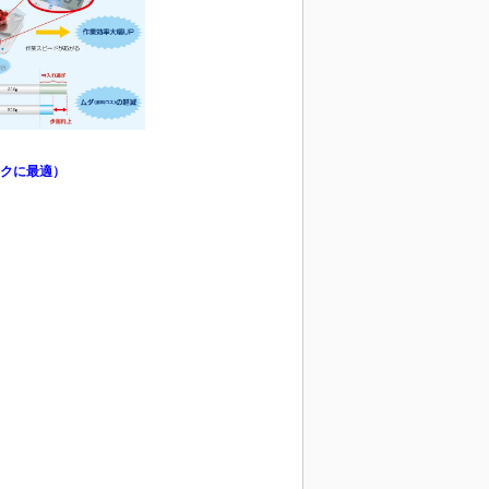
ックに最適）
。